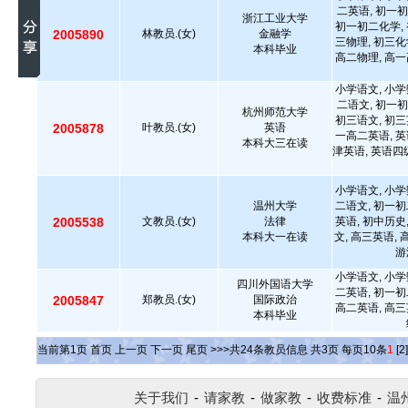
二英语, 初一初
浙江工业大学
初一初二化学, 
2005890
林教员.(女)
金融学
三物理, 初三化
本科毕业
高二物理, 高一
小学语文, 小学
二语文, 初一初
杭州师范大学
初三语文, 初三
2005878
叶教员.(女)
英语
一高二英语, 英
本科大三在读
津英语, 英语四级
小学语文, 小学
温州大学
二语文, 初一初
2005538
文教员.(女)
法律
英语, 初中历史
本科大一在读
文, 高三英语,
游
小学语文, 小学
四川外国语大学
二英语, 初一初
2005847
郑教员.(女)
国际政治
高二英语, 高三
本科毕业
当前第
1
页
首页
上一页
下一页
尾页
>>>共
24
条教员信息 共
3
页 每页
10
条
1
[2]
关于我们
-
请家教
-
做家教
-
收费标准
-
温