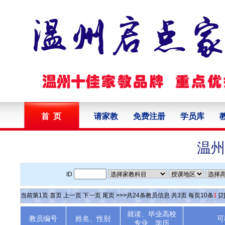
首 页
请家教
免费注册
学员库
温州
ID
当前第
1
页
首页
上一页
下一页
尾页
>>>共
24
条教员信息 共
3
页 每页
10
条
1
[2]
就读、毕业高校
教员编号
姓名、性别
可
专业、学历