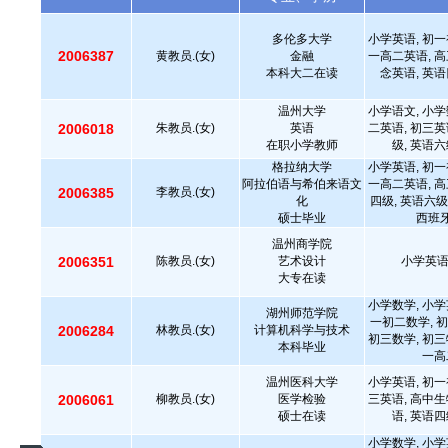
多伦多大学
小学英语, 初一
2006387
黄教员.(女)
金融
一高二英语, 高
本科大二在读
念英语, 英语
温州大学
小学语文, 小学
2006018
朱教员.(女)
英语
二英语, 初三英
在职小学教师
级, 英语六
格拉纳大学
小学英语, 初一
阿拉伯语与希伯来语文
一高二英语, 高
2006385
李教员.(女)
化
四级, 英语六级,
硕士毕业
西班牙
温州商学院
2006351
陈教员.(女)
艺术设计
小学英语
大专在读
小学数学, 小学
湖州师范学院
一初二数学, 初
2006284
林教员.(女)
计算机科学与技术
初三数学, 初三
本科毕业
一高
温州医科大学
小学英语, 初一
2006061
柳教员.(女)
医学检验
三英语, 高中生
硕士在读
语, 英语四
小学数学, 小学